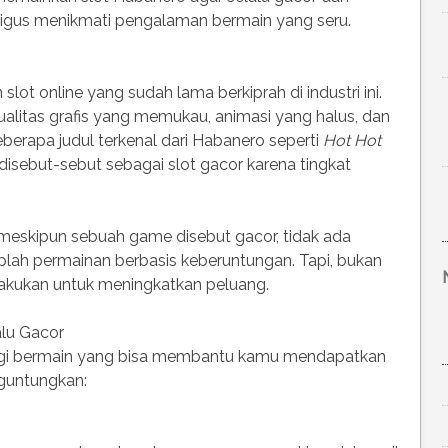
Gacor
igus menikmati pengalaman bermain yang seru.
dan
Menang
ot online yang sudah lama berkiprah di industri ini.
litas grafis yang memukau, animasi yang halus, dan
eberapa judul terkenal dari Habanero seperti
Hot Hot
disebut-sebut sebagai slot gacor karena tingkat
meskipun sebuah game disebut gacor, tidak ada
plah permainan berbasis keberuntungan. Tapi, bukan
dilakukan untuk meningkatkan peluang.
alu Gacor
tegi bermain yang bisa membantu kamu mendapatkan
guntungkan: