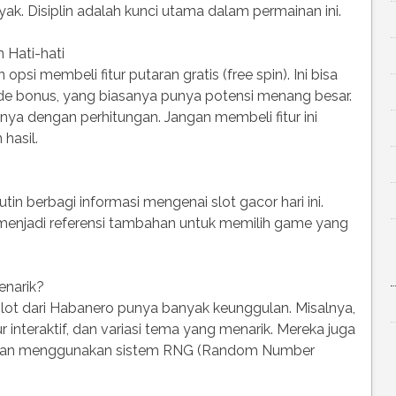
ak. Disiplin adalah kunci utama dalam permainan ini.
 Hati-hati
si membeli fitur putaran gratis (free spin). Ini bisa
 bonus, yang biasanya punya potensi menang besar.
a dengan perhitungan. Jangan membeli fitur ini
hasil.
in berbagi informasi mengenai slot gacor hari ini.
a menjadi referensi tambahan untuk memilih game yang
narik?
 slot dari Habanero punya banyak keunggulan. Misalnya,
ur interaktif, dan variasi tema yang menarik. Mereka juga
nsi dan menggunakan sistem RNG (Random Number