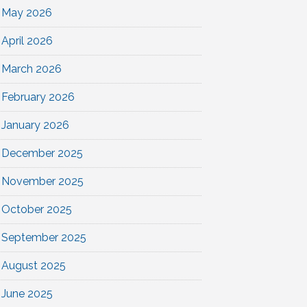
May 2026
April 2026
March 2026
February 2026
January 2026
December 2025
November 2025
October 2025
September 2025
August 2025
June 2025