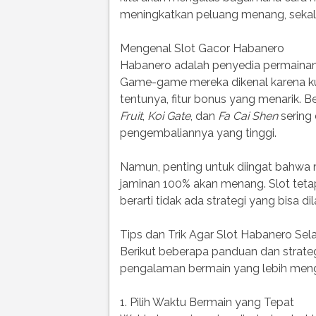
meningkatkan peluang menang, sekal
Mengenal Slot Gacor Habanero
Habanero adalah penyedia permainan sl
Game-game mereka dikenal karena kua
tentunya, fitur bonus yang menarik. B
Fruit
,
Koi Gate
, dan
Fa Cai Shen
sering 
pengembaliannya yang tinggi.
Namun, penting untuk diingat bahwa 
jaminan 100% akan menang. Slot teta
berarti tidak ada strategi yang bisa 
Tips dan Trik Agar Slot Habanero Sel
Berikut beberapa panduan dan stra
pengalaman bermain yang lebih men
1. Pilih Waktu Bermain yang Tepat