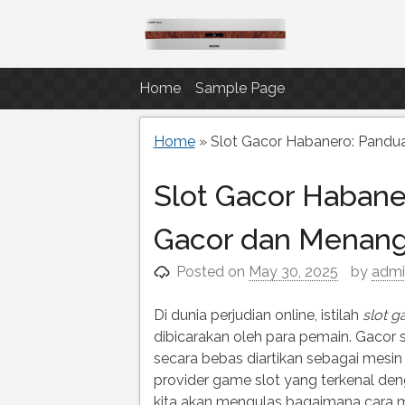
Skip
to
content
Home
Sample Page
Home
»
Slot Gacor Habanero: Pandu
Slot Gacor Habane
Gacor dan Menan
Posted on
May 30, 2025
by
admi
Di dunia perjudian online, istilah
slot g
dibicarakan oleh para pemain. Gacor 
secara bebas diartikan sebagai mesi
provider game slot yang terkenal den
kita akan mengulas bagaimana cara m