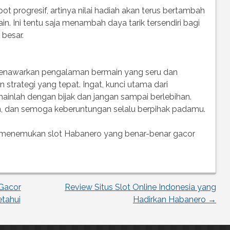
 progresif, artinya nilai hadiah akan terus bertambah
. Ini tentu saja menambah daya tarik tersendiri bagi
besar.
enawarkan pengalaman bermain yang seru dan
strategi yang tepat. Ingat, kunci utama dari
rmainlah dengan bijak dan jangan sampai berlebihan.
n, dan semoga keberuntungan selalu berpihak padamu.
menemukan slot Habanero yang benar-benar gacor
 Gacor
Review Situs Slot Online Indonesia yang
tahui​
Hadirkan Habanero
→