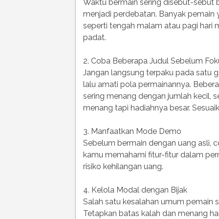
Waktu bermain sering disebut-sebut 
menjadi perdebatan. Banyak pemain y
seperti tengah malam atau pagi hari me
padat.
2. Coba Beberapa Judul Sebelum Fok
Jangan langsung terpaku pada satu ga
lalu amati pola permainannya. Beberap
sering menang dengan jumlah kecil, sed
menang tapi hadiahnya besar. Sesuai
3. Manfaatkan Mode Demo
Sebelum bermain dengan uang asli, co
kamu memahami fitur-fitur dalam perma
risiko kehilangan uang.
4. Kelola Modal dengan Bijak
Salah satu kesalahan umum pemain sl
Tetapkan batas kalah dan menang hari