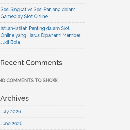
Sesi Singkat vs Sesi Panjang dalam
Gameplay Slot Online
Istilah-Istilah Penting dalam Slot
Online yang Harus Dipahami Member
Judi Bola
Recent Comments
NO COMMENTS TO SHOW.
Archives
July 2026
June 2026